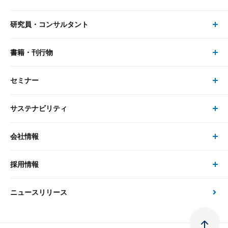
研究員・コンサルタント
レポート・コラム トップ
リサーチ
書籍・刊行物
研究員・コンサルタント トップ
最新のレポート・コラム
コンサルティング
セミナー
書籍・刊行物 トップ
研究員
ピックアップ
システム
サステナビリティ
セミナー トップ
書籍
コンサルタント
経済分析
事例紹介
会社情報
サステナビリティの取り組み
現在受付中のセミナー・イベント
刊行物
金融資本市場分析
大和総研の強み
採用情報
会社情報 トップ
次世代社会への貢献
大和スペシャリストレポート（動画配信）
雑誌掲載・新聞寄稿
政策分析
ニュースリリース
先端テクノロジーに基づく新たな価値の創出
採用情報 トップ
会社概要・役員一覧
環境指針
法律・制度
大和総研の品質向上への取り組み
新卒採用