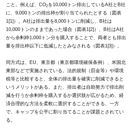
こと。例えば、CO
を10,000トン排出しているA社とB社
2
に、9,000トンの排出枠が割り当てられたとする（図表
1[1]）。A社は排出量を8,000トンに削減し、B社は
10,000トンのままであった場合（図表1[2]）、B社はA社
から余剰枠1,000トン分を購入することで、両者とも排出
量を排出枠以下に低減したとみなされる（図表1[3]）。
同方式は、EU、東京都（東京都環境確保条例）、米国北
東部などで実施されている。法的規制（罰金等）や環境
税等と比較すると、全体の排出量を確実に削減できると
いうメリットがある。また、排出者は自助努力で排出削
減を行うか余剰枠を購入するか選択肢が広がるため、経
済合理的な方法を柔軟に選択することができる。一方
で、キャップを公平に割り当てることが課題とされてい
る。