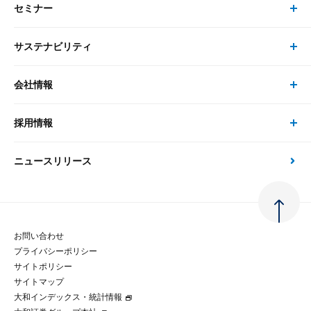
セミナー
書籍・刊行物 トップ
研究員
ピックアップ
システム
サステナビリティ
セミナー トップ
書籍
コンサルタント
経済分析
事例紹介
会社情報
サステナビリティの取り組み
現在受付中のセミナー・イベント
刊行物
金融資本市場分析
大和総研の強み
採用情報
会社情報 トップ
次世代社会への貢献
大和スペシャリストレポート（動画配信）
雑誌掲載・新聞寄稿
政策分析
ニュースリリース
先端テクノロジーに基づく新たな価値の創出
採用情報 トップ
会社概要・役員一覧
環境指針
法律・制度
大和総研の品質向上への取り組み
新卒採用
ご挨拶
人権方針
お問い合わせ
金融経済教育等
プライバシーポリシー
経験者採用
大和総研の歩み
マルチステークホルダー方針
サイトポリシー
サイトマップ
テクノロジーレポート
大和インデックス・統計情報
グループ会社
パートナーシップ構築宣言