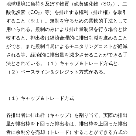
地球環境に負荷を及ぼす物質（硫黄酸化物（SO
）、二
X
酸化炭素（CO
）等）を排出する権利（排出権）を取引
2
すること
（※１）
。規制を守るための柔軟的手法として
用いられる。規制のみにより排出量制限を行う場合と比
較すると、排出者は経済合理的に排出削減を進めること
ができ、また規制当局によるモニタリングコストが軽減
される等、経済的に排出量を減少させることができる手
法とされている。（１）キャップ＆トレード方式と、
（２）ベースライン＆クレジット方式がある。
（１）キャップ＆トレード方式
各排出者に排出枠（キャップ）を割り当て、実際の排出
量が排出枠を下回った排出者は、排出枠を上回った排出
者に余剰分を売却（トレード）することができる方式の