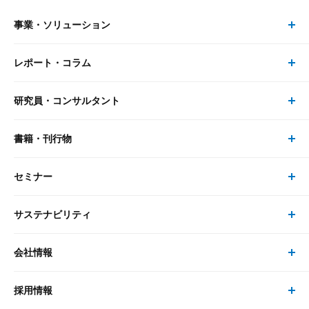
事業・ソリューション
レポート・コラム
事業・ソリューション トップ
研究員・コンサルタント
レポート・コラム トップ
リサーチ
書籍・刊行物
研究員・コンサルタント トップ
最新のレポート・コラム
コンサルティング
セミナー
書籍・刊行物 トップ
研究員
ピックアップ
システム
サステナビリティ
セミナー トップ
書籍
コンサルタント
経済分析
事例紹介
会社情報
サステナビリティの取り組み
現在受付中のセミナー・イベント
刊行物
金融資本市場分析
大和総研の強み
採用情報
会社情報 トップ
次世代社会への貢献
大和スペシャリストレポート（動画配信）