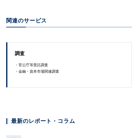
関連のサービス
調査
・官​公庁​等​受託​調​査
・​金融​・資本市​場​関連調査
最新のレポート・コラム