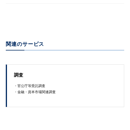
関連のサービス
調査
・官​公庁​等​受託​調​査
・​金融​・資本市​場​関連調査