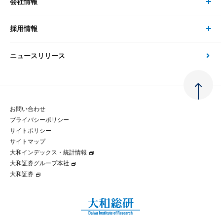
会社情報
サステナビリティの取り組み
現在受付中のセミナー・イベント
刊行物
金融資本市場分析
大和総研の強み
採用情報
会社情報 トップ
次世代社会への貢献
大和スペシャリストレポート（動画配信）
雑誌掲載・新聞寄稿
政策分析
ニュースリリース
先端テクノロジーに基づく新たな価値の創出
採用情報 トップ
会社概要・役員一覧
環境指針
法律・制度
大和総研の品質向上への取り組み
新卒採用
ご挨拶
人権方針
お問い合わせ
金融経済教育等
プライバシーポリシー
経験者採用
大和総研の歩み
マルチステークホルダー方針
サイトポリシー
サイトマップ
テクノロジーレポート
大和インデックス・統計情報
グループ会社
パートナーシップ構築宣言
大和証券グループ本社
大和証券
コラム
拠点のご案内
大和インデックス・統計情報