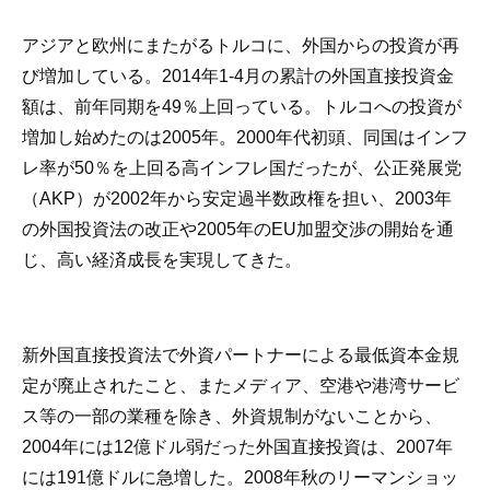
アジアと欧州にまたがるトルコに、外国からの投資が再
び増加している。2014年1-4月の累計の外国直接投資金
額は、前年同期を49％上回っている。トルコへの投資が
増加し始めたのは2005年。2000年代初頭、同国はインフ
レ率が50％を上回る高インフレ国だったが、公正発展党
（AKP）が2002年から安定過半数政権を担い、2003年
の外国投資法の改正や2005年のEU加盟交渉の開始を通
じ、高い経済成長を実現してきた。
新外国直接投資法で外資パートナーによる最低資本金規
定が廃止されたこと、またメディア、空港や港湾サービ
ス等の一部の業種を除き、外資規制がないことから、
2004年には12億ドル弱だった外国直接投資は、2007年
には191億ドルに急増した。2008年秋のリーマンショッ