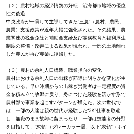
（２）農村地域の経済情勢の好転、沿海都市地域の優位
性の後退
中央政府が一貫して主導してきた“三農”（農村、農民、
農業）支援政策が近年大幅に強化された。その結果、農
業関連の税金免除と補助金支給及び義務教育と福利厚生
制度の整備・改善による効果が現われ、一部の土地離れ
した農民が再び農業に復帰した。
（３）農村の余剰人口構造、職業指向の変化
農村における余剰人口の出稼ぎ部隊に明らかな変化が生
じている。早い時期からの出稼ぎ労働者は一定程度の資
金を積み立て故郷に戻り、身につけた経験を活かす形で
農村部で事業を起こすパターンが増えた。次の世代で
は、一部の人達は親の世代が経験した“3K”仕事を敬遠
し、無職のまま故郷に留まったり、一部は技能者の分野
を目指して、“灰領”（グレーカラー層。以下“灰領”（ホイ