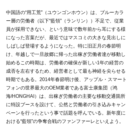
中国語の“用工荒”（ユウンゴンホウン）は、ブルーカラ
ー層の労働者（以下“藍領”（ランリン））不足で、従業
員が採用できない、という意味で数年前から耳にする様
になった言葉だが、最近ではマスコミの大きな見出しに
しばしば登場するようになった。特に旧正月の春節明
け、年越しで一旦故郷に帰った出稼ぎ労働者達が移動し
始めるこの時期は、労働者の確保が新しい1年の経営の
成否を左右するため、経営者として最も神経を尖らせる
時期でもある。2014年春節明け後、アップル・スマート
フォンの世界最大のOEM業者である富士康集団（鸿
海/HONGHAI）は、出稼ぎ労働者の主要な移動交通箇所
に特設ブースを設けて、公然と労働者の引き込みキャン
ペーンを行ったという事で話題を呼んでいる。新年度に
おける“藍領”の争奪合戦のファンファーレといえよう。