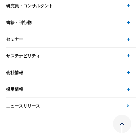
研究員・コンサルタント
レポート・コラム トップ
リサーチ
書籍・刊行物
研究員・コンサルタント トップ
最新のレポート・コラム
コンサルティング
セミナー
書籍・刊行物 トップ
研究員
ピックアップ
システム
サステナビリティ
セミナー トップ
書籍
コンサルタント
経済分析
事例紹介
会社情報
サステナビリティの取り組み
現在受付中のセミナー・イベント
刊行物
金融資本市場分析
大和総研の強み
採用情報
会社情報 トップ
次世代社会への貢献
大和スペシャリストレポート（動画配信）
雑誌掲載・新聞寄稿
政策分析
ニュースリリース
先端テクノロジーに基づく新たな価値の創出
採用情報 トップ
会社概要・役員一覧
環境指針
法律・制度
大和総研の品質向上への取り組み
新卒採用
ご挨拶
人権方針