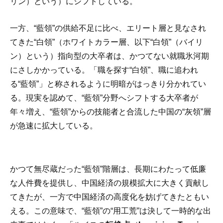
リン）という）にシフトしている。
一方、“藍領”の供給不足に比べ、エリート層と見なされ
てきた“白領”（ホワイトカラー層、以下“白領”（バイリ
ン）という）指向型の大卒者は、かつてない就職氷河期
にさしかかっている。「職を探す“白領”、職に追われ
る“藍領”」と称されるように明暗がはっきり分かれてい
る。現実を認めて、“藍領”分野へシフトする大卒者が
年々増え、“藍領”からの技能者と合流した中国の“灰領”層
が急速に拡大している。
かつて無尽蔵だった“藍領”階層は、長期にわたって低廉
な人件費を提供し、中国経済の規模拡大に大きく貢献し
てきたが、一方で中国経済の高度化を妨げてきたともい
える。この意味で、“藍領”の“用工荒”は決して一時的な出