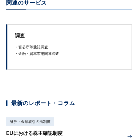
関連のサービス
調査
・官​公庁​等​受託​調​査
・​金融​・資本市​場​関連調査
最新のレポート・コラム
証券・金融取引の法制度
EUにおける株主確認制度