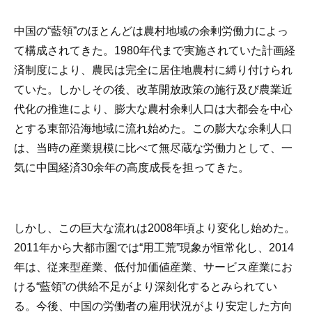
中国の“藍領”のほとんどは農村地域の余剰労働力によっ
て構成されてきた。1980年代まで実施されていた計画経
済制度により、農民は完全に居住地農村に縛り付けられ
ていた。しかしその後、改革開放政策の施行及び農業近
代化の推進により、膨大な農村余剰人口は大都会を中心
とする東部沿海地域に流れ始めた。この膨大な余剰人口
は、当時の産業規模に比べて無尽蔵な労働力として、一
気に中国経済30余年の高度成長を担ってきた。
しかし、この巨大な流れは2008年頃より変化し始めた。
2011年から大都市圏では“用工荒”現象が恒常化し、2014
年は、従来型産業、低付加価値産業、サービス産業にお
ける“藍領”の供給不足がより深刻化するとみられてい
る。今後、中国の労働者の雇用状況がより安定した方向