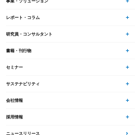
事業・ソリューション
レポート・コラム
事業・ソリューション トップ
研究員・コンサルタント
レポート・コラム トップ
リサーチ
書籍・刊行物
研究員・コンサルタント トップ
最新のレポート・コラム
コンサルティング
セミナー
書籍・刊行物 トップ
研究員
ピックアップ
システム
サステナビリティ
セミナー トップ
書籍
コンサルタント
経済分析
事例紹介
会社情報
サステナビリティの取り組み
現在受付中のセミナー・イベント
刊行物
金融資本市場分析
大和総研の強み
採用情報
会社情報 トップ
次世代社会への貢献
大和スペシャリストレポート（動画配信）
雑誌掲載・新聞寄稿
政策分析
ニュースリリース
先端テクノロジーに基づく新たな価値の創出
採用情報 トップ