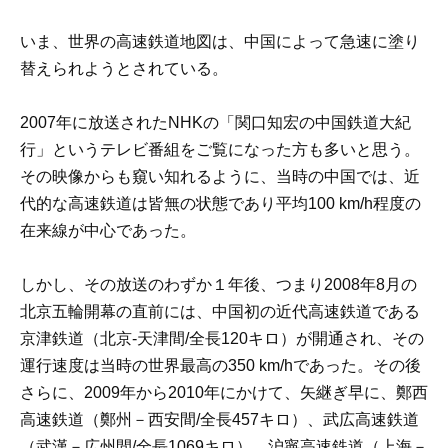
いま、世界の高速鉄道地図は、中国によって急速に塗り
替えられようとされている。
2007年に放送されたNHKの「関口知宏の中国鉄道大紀
行」というテレビ番組をご覧になった方も多いと思う。
その映像からも窺い知れるように、当時の中国では、近
代的な高速鉄道は皆無の状態であり平均100 km/h程度の
在来線が中心であった。
しかし、その放送のわずか１年後、つまり2008年8月の
北京五輪開幕の直前には、中国初の近代高速鉄道である
京津鉄道（北京‐天津間/全長120キロ）が開通され、その
運行速度は当時の世界最高の350 km/hであった。その後
さらに、2009年から2010年にかけて、矢継ぎ早に、鄭西
高速鉄道（鄭州－西安間/全長457キロ）、武広高速鉄道
（武漢－広州間/全長1069キロ）、
沪
寧高速鉄道（上海－