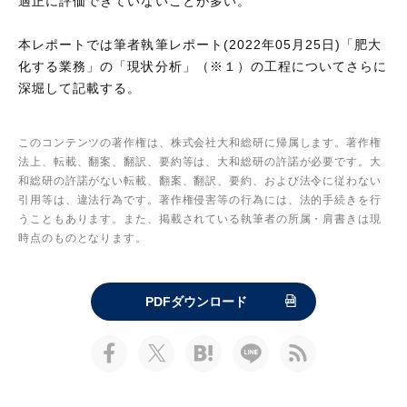
適正に評価できていないことが多い。
本レポートでは筆者執筆レポート(2022年05月25日)「肥大
化する業務」の「現状分析」（※１）の工程についてさらに
深堀して記載する。
このコンテンツの著作権は、株式会社大和総研に帰属します。著作権
法上、転載、翻案、翻訳、要約等は、大和総研の許諾が必要です。大
和総研の許諾がない転載、翻案、翻訳、要約、および法令に従わない
引用等は、違法行為です。著作権侵害等の行為には、法的手続きを行
うこともあります。また、掲載されている執筆者の所属・肩書きは現
時点のものとなります。
PDFダウンロード