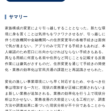
サマリー
家族構成の変更により引っ越しすることとなった。新たな環
境に身を置くことは気持ちをワクワクさせるが、引っ越しに
伴う行政機関や金融機関への住所変更等の各種手続きは面倒
で気が進まない。アプリのみで完了する手続きもあれば、本
人確認のため窓口に出向かなければならない手続きもある。
異なる用紙に何度も名前や住所など同じことを記載する反復
作業には嫌気がさすものだ。住所変更を通じて手続きの簡便
化・業務の効率化は官民共通の課題だと再認識させられた。
変化の激しい事業環境にいち早く対応するため、やるべき仕
事は増加する一方だ。現状の業務量が正確に把握されないま
ま新しい業務が追加される。業務の効率化を行う上で現状分
析は欠かせない。業務改善の大前提といえる工程だが、調査
方法や調査結果に基づいた現状分析が不十分であることから