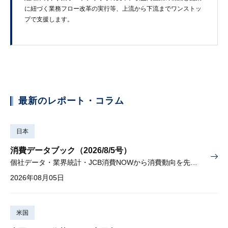
に​紐づく​業務フロー改革の​実行等、​上流から​下流まで​ワンストッ
プで​支援します。
最新のレポート・コラム
日本
消費データブック（2026/8/5号）
個社データ・業界統計・JCB消費NOWから消費動向を先取り
2026年08月05日
米国