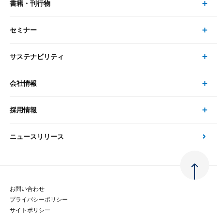
書籍・刊行物
研究員・コンサルタント トップ
最新のレポート・コラム
コンサルティング
セミナー
書籍・刊行物 トップ
研究員
ピックアップ
システム
サステナビリティ
セミナー トップ
書籍
コンサルタント
経済分析
事例紹介
会社情報
サステナビリティの取り組み
現在受付中のセミナー・イベント
刊行物
金融資本市場分析
大和総研の強み
採用情報
会社情報 トップ
次世代社会への貢献
大和スペシャリストレポート（動画配信）
雑誌掲載・新聞寄稿
政策分析
ニュースリリース
先端テクノロジーに基づく新たな価値の創出
採用情報 トップ
会社概要・役員一覧
環境指針
法律・制度
大和総研の品質向上への取り組み
新卒採用
ご挨拶
人権方針
お問い合わせ
金融経済教育等
プライバシーポリシー
経験者採用
大和総研の歩み
マルチステークホルダー方針
サイトポリシー