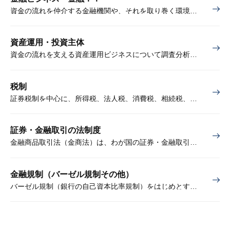
資金の流れを仲介する金融機関や、それを取り巻く環境の変化などについて調査分析を行います。また、金融ビジネスに関するテクノロジーの変化も重要課題として取り上げます。
資産運用・投資主体
資金の流れを支える資産運用ビジネスについて調査分析を行います。また、運用資金の源泉として、家計や年金などの投資主体の動向も取り上げます。
税制
証券税制を中心に、所得税、法人税、消費税、相続税、贈与税、不動産税制などの制度改正について解説し、影響を分析します。また、これら税制についての政府・与党の最新の検討状況についても調査しています。マイナンバーなど関連する制度、必要に応じ海外の税制の動向なども調査します。
証券・金融取引の法制度
金融商品取引法（金商法）は、わが国の証券・金融取引を規律する法律です。また、取引所規則は、法令を補完するソフトローとして近年注目されています。大和総研では、時々刻々変化する金融・資本市場に応じて進化を続ける金商法、取引所規則の最新動向、その他関連する国内外の制度動向などを調査・分析します。
金融規制（バーゼル規制その他）
バーゼル規制（銀行の自己資本比率規制）をはじめとする金融システムの安定性維持、金融機能の強化、競争力向上等のための各種制度改正について調査・分析します。欧米の金融規制やシャドーバンキング規制の動向、これらを受けた国内の制度改正なども対象としています。