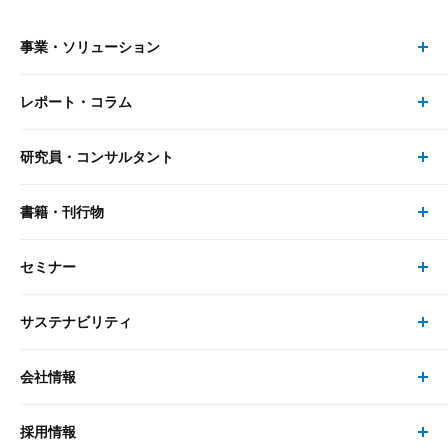
事業・ソリューション
レポート・コラム
事業・ソリューション トップ
研究員・コンサルタント
レポート・コラム トップ
リサーチ
書籍・刊行物
研究員・コンサルタント トップ
最新のレポート・コラム
コンサルティング
セミナー
書籍・刊行物 トップ
研究員
ピックアップ
システム
サステナビリティ
セミナー トップ
書籍
コンサルタント
経済分析
事例紹介
会社情報
サステナビリティの取り組み
現在受付中のセミナー・イベント
刊行物
金融資本市場分析
大和総研の強み
採用情報
会社情報 トップ
次世代社会への貢献