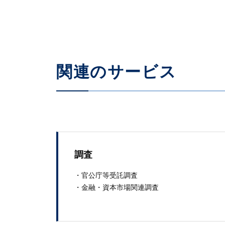
関連のサービス
調査
・官​公庁​等​受託​調​査
・​金融​・資本市​場​関連調査