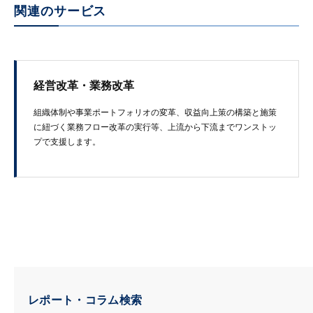
関連のサービス
経営改革・業務改革
組織体制や​事業ポートフォリオの​変革、​収益向上策の​構築と​施策
に​紐づく​業務フロー改革の​実行等、​上流から​下流まで​ワンストッ
プで​支援します。
レポート・コラム検索