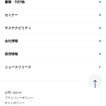
書籍・刊行物
研究員・コンサルタント トップ
最新のレポート・コラム
コンサルティング
セミナー
書籍・刊行物 トップ
研究員
ピックアップ
システム
サステナビリティ
セミナー トップ
書籍
コンサルタント
経済分析
事例紹介
会社情報
サステナビリティの取り組み
現在受付中のセミナー・イベント
刊行物
金融資本市場分析
大和総研の強み
採用情報
会社情報 トップ
次世代社会への貢献
大和スペシャリストレポート（動画配信）
雑誌掲載・新聞寄稿
政策分析
ニュースリリース
先端テクノロジーに基づく新たな価値の創出
採用情報 トップ
会社概要・役員一覧
環境指針
法律・制度
大和総研の品質向上への取り組み
新卒採用
ご挨拶
人権方針
お問い合わせ
金融経済教育等
プライバシーポリシー
経験者採用
大和総研の歩み
マルチステークホルダー方針
サイトポリシー