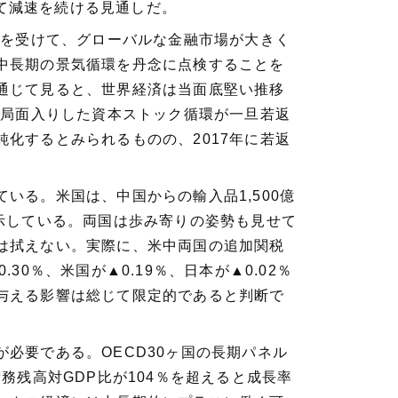
けて減速を続ける見通しだ。
昇を受けて、グローバルな金融市場が大きく
中長期の景気循環を丹念に点検することを
通じて見ると、世界経済は当面底堅い推移
熟局面入りした資本ストック循環が一旦若返
化するとみられるものの、2017年に若返
いる。米国は、中国からの輸入品1,500億
示している。両国は歩み寄りの姿勢も見せて
は拭えない。実際に、米中両国の追加関税
0％、米国が▲0.19％、日本が▲0.02％
与える影響は総じて限定的であると判断で
必要である。OECD30ヶ国の長期パネル
務残高対GDP比が104％を超えると成長率