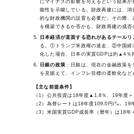
にマイナスの影響を与えるという結果が
能性を示唆している。財政再建には、消
的な財政機関の設置も必要だ。その際、
を構築できるか否かも、財政再建の成否
日本経済が直面する恐れがあるテールリ
る。①トランプ米政権の迷走、②中国経
化した場合、日本の実質GDPは約▲4
日銀の政策
：日銀は、現在の金融政策を
を見据えて、インフレ目標の柔軟化など
【主な前提条件】
（1）公共投資は18年度▲1.8％、19年度＋
（2）為替レートは18年度109.0円/㌦、19
（3）米国実質GDP成長率（暦年）は18年＋