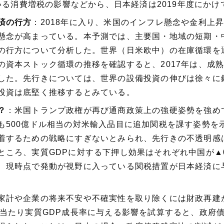
ている消費増税の影響などから、日本経済は2019年度にか
済の行方
：2018年に入り、米国のインフレ懸念や金利上
懸念が高まっている。本予測では、主要国・地域の短期・
の行方について分析した。世界（日米欧中）の在庫循環を
の資本ストック循環の推移を確認すると、2017年は、成
した。先行きについては、世界の設備投資の伸びは徐々に鈍
投資は底堅く推移するとみている。
？
：米国トランプ政権が再び通商政策上の強硬姿勢を強めて
も500億ドル相当の対米輸入品目に追加関税を課す姿勢を
着するための戦略にすぎないとみられ、先行きの不透明感
ろ、実質GDPに対する下押し効果はそれぞれ中国が▲0.3
、現時点で発動が視野に入っている関税措置が日本経済に
家計や企業の将来不安や不確実性を取り除くには財政再建が
当たり実質GDP成長率に与える影響を試算すると、政府債