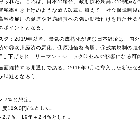
得られた。これは、日本の場合、政府債務残高比の削減が
費税率引き上げのような歳入改革に加えて、社会保障制度
高齢者雇用の促進や健康維持への強い動機付けを持たせる
のポイントとなる。
スク
：2019年以降、景気の成熟化が進む日本経済は、内
済や③欧州経済の悪化、④原油価格高騰、⑤残業規制の強
％押し下げられ、リーマン・ショック時並みの影響になる可
当面維持する見通しである。2016年9月に導入した新た
が課題となろう。
2.2％と想定。
年度109.0円/㌦とした。
2.7％、19年＋2.4％とした。