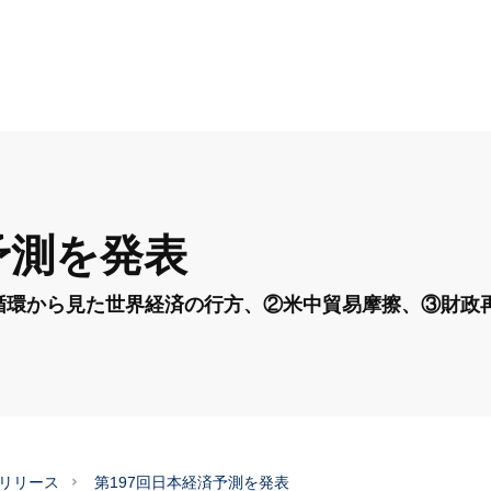
予測を発表
循環から見た世界経済の行方、②米中貿易摩擦、③財政
スリリース
第197回日本経済予測を発表