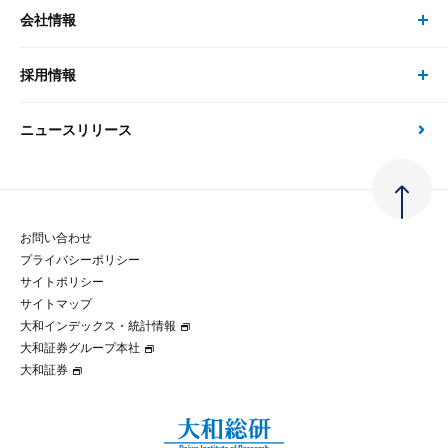
事例紹介
会社情報
サステナビリティの取り組み
現在受付中のセミナー・イベント
刊行物
金融資本市場分析
大和総研の強み
採用情報
会社情報 トップ
次世代社会への貢献
大和スペシャリストレポート（動画配信）
雑誌掲載・新聞寄稿
政策分析
ニュースリリース
先端テクノロジーに基づく新たな価値の創出
採用情報 トップ
会社概要・役員一覧
環境指針
法律・制度
大和総研の品質向上への取り組み
新卒採用
ご挨拶
人権方針
お問い合わせ
金融経済教育等
プライバシーポリシー
経験者採用
大和総研の歩み
マルチステークホルダー方針
サイトポリシー
サイトマップ
テクノロジーレポート
大和インデックス・統計情報
グループ会社
パートナーシップ構築宣言
大和証券グループ本社
大和証券
コラム
拠点のご案内
大和インデックス・統計情報