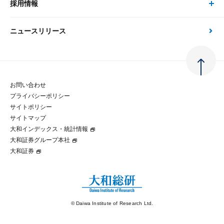
採用情報
会社情報 トップ
次世代社会への貢献
大和スペシャリストレポート（動画配信）
雑誌掲載・新聞寄稿
政策分析
ニュースリリース
先端テクノロジーに基づく新たな価値の創出
採用情報 トップ
会社概要・役員一覧
環境指針
法律・制度
大和総研の品質向上への取り組み
新卒採用
ご挨拶
人権方針
お問い合わせ
金融経済教育等
プライバシーポリシー
経験者採用
大和総研の歩み
マルチステークホルダー方針
サイトポリシー
サイトマップ
テクノロジーレポート
大和インデックス・統計情報
グループ会社
パートナーシップ構築宣言
大和証券グループ本社
大和証券
コラム
拠点のご案内
大和インデックス・統計情報
© Daiwa Institute of Research Ltd.