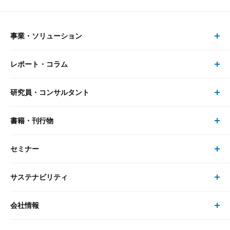
事業・ソリューション
レポート・コラム
事業・ソリューション トップ
研究員・コンサルタント
レポート・コラム トップ
リサーチ
書籍・刊行物
研究員・コンサルタント トップ
最新のレポート・コラム
コンサルティング
セミナー
書籍・刊行物 トップ
研究員
ピックアップ
システム
サステナビリティ
セミナー トップ
書籍
コンサルタント
経済分析
事例紹介
会社情報
サステナビリティの取り組み
現在受付中のセミナー・イベント
刊行物
金融資本市場分析
大和総研の強み