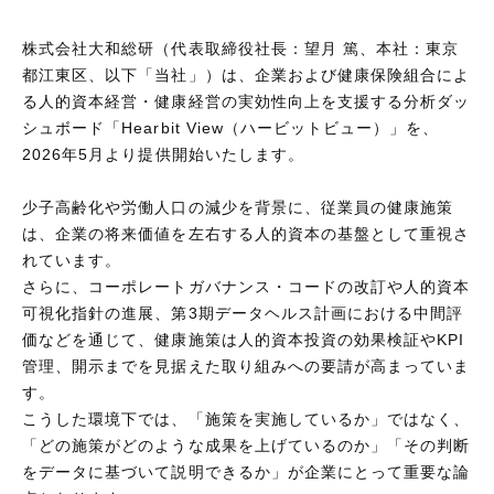
株式会社大和総研（代表取締役社長：望月 篤、本社：東京
都江東区、以下「当社」）は、企業および健康保険組合によ
る人的資本経営・健康経営の実効性向上を支援する分析ダッ
シュボード「Hearbit View（ハービットビュー）」を、
2026年5月より提供開始いたします。
少子高齢化や労働人口の減少を背景に、従業員の健康施策
は、企業の将来価値を左右する人的資本の基盤として重視さ
れています。
さらに、コーポレートガバナンス・コードの改訂や人的資本
可視化指針の進展、第3期データヘルス計画における中間評
価などを通じて、健康施策は人的資本投資の効果検証やKPI
管理、開示までを見据えた取り組みへの要請が高まっていま
す。
こうした環境下では、「施策を実施しているか」ではなく、
「どの施策がどのような成果を上げているのか」「その判断
をデータに基づいて説明できるか」が企業にとって重要な論