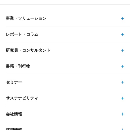
事業・ソリューション
レポート・コラム
事業・ソリューション トップ
研究員・コンサルタント
レポート・コラム トップ
リサーチ
書籍・刊行物
研究員・コンサルタント トップ
最新のレポート・コラム
コンサルティング
セミナー
書籍・刊行物 トップ
研究員
ピックアップ
システム
サステナビリティ
セミナー トップ
書籍
コンサルタント
経済分析
事例紹介
会社情報
サステナビリティの取り組み
現在受付中のセミナー・イベント
刊行物
金融資本市場分析
大和総研の強み
採用情報