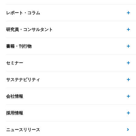
レポート・コラム
事業・ソリューション トップ
研究員・コンサルタント
レポート・コラム トップ
リサーチ
書籍・刊行物
研究員・コンサルタント トップ
最新のレポート・コラム
コンサルティング
セミナー
書籍・刊行物 トップ
研究員
ピックアップ
システム
サステナビリティ
セミナー トップ
書籍
コンサルタント
経済分析
事例紹介
会社情報
サステナビリティの取り組み
現在受付中のセミナー・イベント
刊行物
金融資本市場分析
大和総研の強み
採用情報
会社情報 トップ
次世代社会への貢献
大和スペシャリストレポート（動画配信）
雑誌掲載・新聞寄稿
政策分析
ニュースリリース
先端テクノロジーに基づく新たな価値の創出
採用情報 トップ
会社概要・役員一覧
環境指針