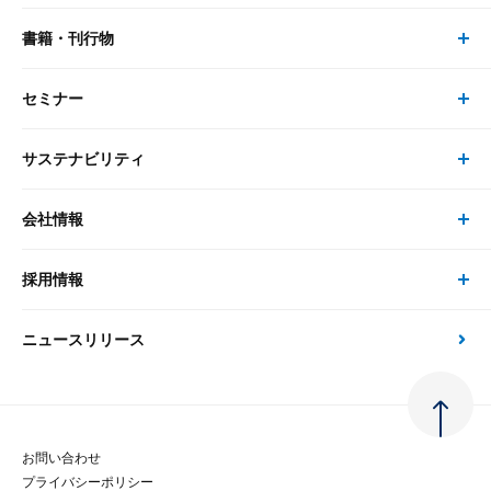
書籍・刊行物
研究員・コンサルタント トップ
最新のレポート・コラム
コンサルティング
セミナー
書籍・刊行物 トップ
研究員
ピックアップ
システム
サステナビリティ
セミナー トップ
書籍
コンサルタント
経済分析
事例紹介
会社情報
サステナビリティの取り組み
現在受付中のセミナー・イベント
刊行物
金融資本市場分析
大和総研の強み
採用情報
会社情報 トップ
次世代社会への貢献
大和スペシャリストレポート（動画配信）
雑誌掲載・新聞寄稿
政策分析
ニュースリリース
先端テクノロジーに基づく新たな価値の創出
採用情報 トップ
会社概要・役員一覧
環境指針
法律・制度
大和総研の品質向上への取り組み
新卒採用
ご挨拶
人権方針
お問い合わせ
金融経済教育等
プライバシーポリシー
経験者採用