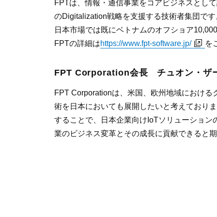
FPTは、情報・通信事業をコアビジネスとして設
のDigitalization戦略を支援する技術者集団で
日本市場では既にベトナムのオフショア10,0
FPTの詳細は
https://www.fpt-software.jp/
を
FPT Corporation会長 チュオン
FPT Corporationは、米国、欧州地
術を日本においても展開したいと考えておりま
することで、日本企業向けIoTソリューショ
業のビジネス変革とその成長に貢献できると期