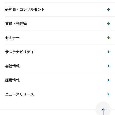
研究員・コンサルタント
レポート・コラム トップ
リサーチ
書籍・刊行物
研究員・コンサルタント トップ
最新のレポート・コラム
コンサルティング
セミナー
書籍・刊行物 トップ
研究員
ピックアップ
システム
サステナビリティ
セミナー トップ
書籍
コンサルタント
経済分析
事例紹介
会社情報
サステナビリティの取り組み
現在受付中のセミナー・イベント
刊行物
金融資本市場分析
大和総研の強み
採用情報
会社情報 トップ
次世代社会への貢献
大和スペシャリストレポート（動画配信）
雑誌掲載・新聞寄稿
政策分析
ニュースリリース
先端テクノロジーに基づく新たな価値の創出
採用情報 トップ
会社概要・役員一覧
環境指針
法律・制度
大和総研の品質向上への取り組み
新卒採用
ご挨拶