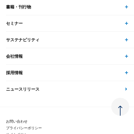
書籍・刊行物
研究員・コンサルタント トップ
最新のレポート・コラム
コンサルティング
セミナー
書籍・刊行物 トップ
研究員
ピックアップ
システム
サステナビリティ
セミナー トップ
書籍
コンサルタント
経済分析
事例紹介
会社情報
サステナビリティの取り組み
現在受付中のセミナー・イベント
刊行物
金融資本市場分析
大和総研の強み
採用情報
会社情報 トップ
次世代社会への貢献
大和スペシャリストレポート（動画配信）
雑誌掲載・新聞寄稿
政策分析
ニュースリリース
先端テクノロジーに基づく新たな価値の創出
採用情報 トップ
会社概要・役員一覧
環境指針
法律・制度
大和総研の品質向上への取り組み
新卒採用
ご挨拶
人権方針
お問い合わせ
金融経済教育等
プライバシーポリシー
経験者採用
大和総研の歩み
マルチステークホルダー方針