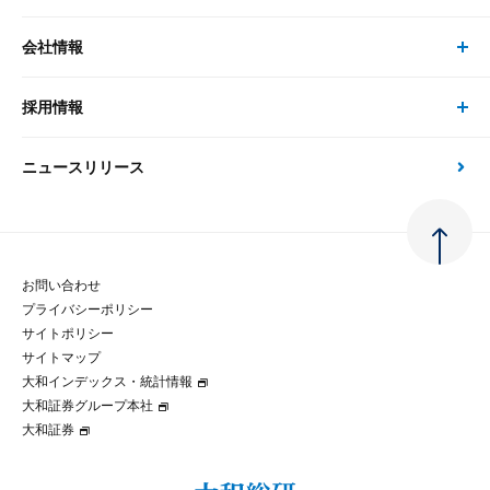
書籍
コンサルタント
経済分析
事例紹介
会社情報
サステナビリティの取り組み
現在受付中のセミナー・イベント
刊行物
金融資本市場分析
大和総研の強み
採用情報
会社情報 トップ
次世代社会への貢献
大和スペシャリストレポート（動画配信）
雑誌掲載・新聞寄稿
政策分析
ニュースリリース
先端テクノロジーに基づく新たな価値の創出
採用情報 トップ
会社概要・役員一覧
環境指針
法律・制度
大和総研の品質向上への取り組み
新卒採用
ご挨拶
人権方針
お問い合わせ
金融経済教育等
プライバシーポリシー
経験者採用
大和総研の歩み
マルチステークホルダー方針
サイトポリシー
サイトマップ
テクノロジーレポート
大和インデックス・統計情報
グループ会社
パートナーシップ構築宣言
大和証券グループ本社
大和証券
コラム
拠点のご案内