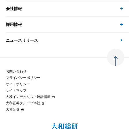
経済分析
事例紹介
会社情報
サステナビリティの取り組み
現在受付中のセミナー・イベント
刊行物
金融資本市場分析
大和総研の強み
採用情報
会社情報 トップ
次世代社会への貢献
大和スペシャリストレポート（動画配信）
雑誌掲載・新聞寄稿
政策分析
ニュースリリース
先端テクノロジーに基づく新たな価値の創出
採用情報 トップ
会社概要・役員一覧
環境指針
法律・制度
大和総研の品質向上への取り組み
新卒採用
ご挨拶
人権方針
お問い合わせ
金融経済教育等
プライバシーポリシー
経験者採用
大和総研の歩み
マルチステークホルダー方針
サイトポリシー
サイトマップ
テクノロジーレポート
大和インデックス・統計情報
グループ会社
パートナーシップ構築宣言
大和証券グループ本社
大和証券
コラム
拠点のご案内