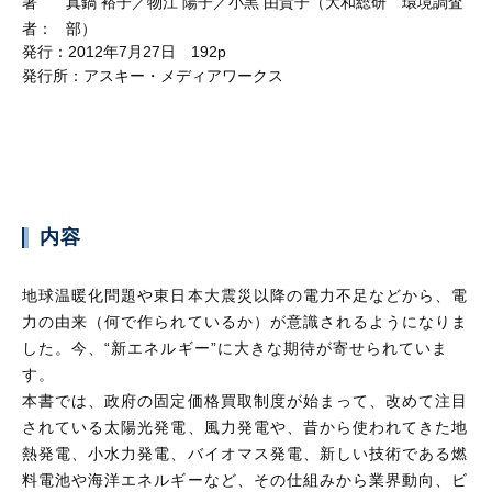
著
真鍋 裕子／物江 陽子／小黒 由貴子（大和総研 環境調査
者：
部）
発行：
2012年7月27日 192p
発行所：
アスキー・メディアワークス
内容
地球温暖化問題や東日本大震災以降の電力不足などから、電
力の由来（何で作られているか）が意識されるようになりま
した。今、“新エネルギー”に大きな期待が寄せられていま
す。
本書では、政府の固定価格買取制度が始まって、改めて注目
されている太陽光発電、風力発電や、昔から使われてきた地
熱発電、小水力発電、バイオマス発電、新しい技術である燃
料電池や海洋エネルギーなど、その仕組みから業界動向、ビ