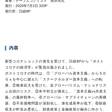
著者：
チーフエコノミスト 熊谷亮丸
発行：
2020年7月2日 320P
発行所：
日経BP
内容
新型コロナショックの発生を受けて、日経BPから『ポスト
コロナの経済学』が緊急出版されました。
ポストコロナの時代は、①「グローバル資本主義」からＳＤ
Ｇｓを中心に据えた「ステークホルダー資本主義」への転
換、②格差拡大を受けた、反グローバリズム・ナショナリズ
ム台頭のリスク、③米中対立が激化し、「資本主義vs共産主
義」の最終戦争へ、④グローバル・サプライチェーンの再構
築、⑤不良債権問題が深刻化し、潜在成長率が低下、⑥財政
収支が軒並み悪化し、財政政策と金融政策が融合に向かう、