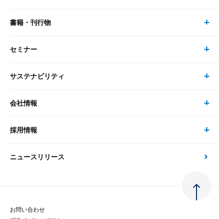
リサーチ
書籍・刊行物
研究員・コンサルタント トップ
最新のレポート・コラム
コンサルティング
セミナー
書籍・刊行物 トップ
研究員
ピックアップ
システム
サステナビリティ
セミナー トップ
書籍
コンサルタント
経済分析
事例紹介
会社情報
サステナビリティの取り組み
現在受付中のセミナー・イベント
刊行物
金融資本市場分析
大和総研の強み
採用情報
会社情報 トップ
次世代社会への貢献
大和スペシャリストレポート（動画配信）
雑誌掲載・新聞寄稿
政策分析
ニュースリリース
先端テクノロジーに基づく新たな価値の創出
採用情報 トップ
会社概要・役員一覧
環境指針
法律・制度
大和総研の品質向上への取り組み
新卒採用
ご挨拶
人権方針
お問い合わせ
金融経済教育等