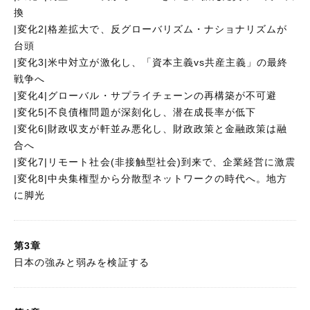
換
|変化2|格差拡大で、反グローバリズム・ナショナリズムが
台頭
|変化3|米中対立が激化し、「資本主義vs共産主義」の最終
戦争へ
|変化4|グローバル・サプライチェーンの再構築が不可避
|変化5|不良債権問題が深刻化し、潜在成長率が低下
|変化6|財政収支が軒並み悪化し、財政政策と金融政策は融
合へ
|変化7|リモート社会(非接触型社会)到来で、企業経営に激震
|変化8|中央集権型から分散型ネットワークの時代へ。地方
に脚光
第3章
日本の強みと弱みを検証する