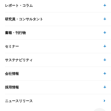
レポート・コラム
事業・ソリューション トップ
研究員・コンサルタント
レポート・コラム トップ
リサーチ
書籍・刊行物
研究員・コンサルタント トップ
最新のレポート・コラム
コンサルティング
セミナー
書籍・刊行物 トップ
研究員
ピックアップ
システム
サステナビリティ
セミナー トップ
書籍
コンサルタント
経済分析
事例紹介
会社情報
サステナビリティの取り組み
現在受付中のセミナー・イベント
刊行物
金融資本市場分析
大和総研の強み
採用情報
会社情報 トップ
次世代社会への貢献
大和スペシャリストレポート（動画配信）
雑誌掲載・新聞寄稿
政策分析
ニュースリリース
先端テクノロジーに基づく新たな価値の創出
採用情報 トップ
会社概要・役員一覧
環境指針