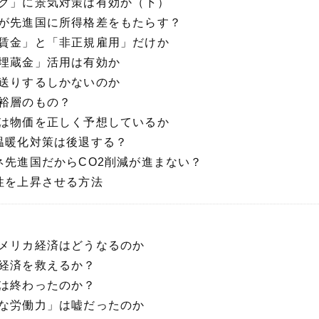
ック」に景気対策は有効か（下）
化が先進国に所得格差をもたらす？
「賃金」と「非正規雇用」だけか
「埋蔵金」活用は有効か
先送りするしかないのか
富裕層のもの？
債は物価を正しく予想しているか
で温暖化対策は後退する？
ネ先進国だからCO2削減が進まない？
産性を上昇させる方法
アメリカ経済はどうなるのか
界経済を救えるか？
長は終わったのか？
富な労働力」は嘘だったのか