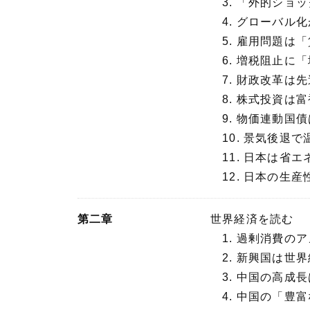
3. 「外的ショ
4. グローバル
5. 雇用問題は
6. 増税阻止に
7. 財政改革は
8. 株式投資は
9. 物価連動国
10. 景気後退
11. 日本は省エ
12. 日本の生
第二章
世界経済を読む
1. 過剰消費の
2. 新興国は世
3. 中国の高成
4. 中国の「豊