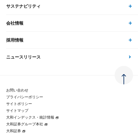
サステナビリティ
セミナー トップ
書籍
コンサルタント
経済分析
事例紹介
会社情報
サステナビリティの取り組み
現在受付中のセミナー・イベント
刊行物
金融資本市場分析
大和総研の強み
採用情報
会社情報 トップ
次世代社会への貢献
大和スペシャリストレポート（動画配信）
雑誌掲載・新聞寄稿
政策分析
ニュースリリース
先端テクノロジーに基づく新たな価値の創出
採用情報 トップ
会社概要・役員一覧
環境指針
法律・制度
大和総研の品質向上への取り組み
新卒採用
ご挨拶
人権方針
お問い合わせ
金融経済教育等
プライバシーポリシー
経験者採用
大和総研の歩み
マルチステークホルダー方針
サイトポリシー
サイトマップ
テクノロジーレポート
大和インデックス・統計情報
グループ会社
パートナーシップ構築宣言
大和証券グループ本社
大和証券
コラム