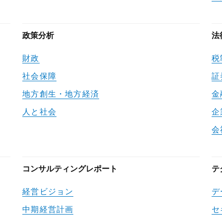
政策分析
法
財政
税
社会保障
証
地方創生・地方経済
金
人と社会
企
会
コンサルティングレポート
テ
経営ビジョン
デ
中期経営計画
セ