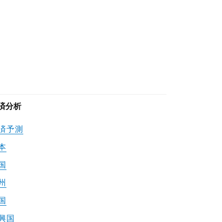
済分析
済予測
本
国
州
国
興国