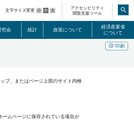
アクセシビリティ
文字サイズ変更
小
中
大
閲覧支援ツール
経済産業省
研究会
統計
政策について
について
印刷
マップ、またはページ上部のサイト内検
t）」ホームページに保存されている場合が