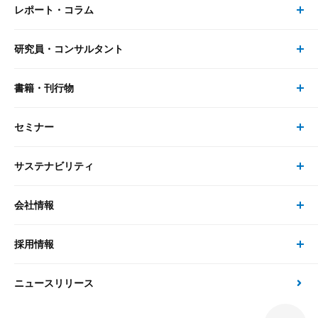
レポート・コラム
事業・ソリューション トップ
研究員・コンサルタント
レポート・コラム トップ
リサーチ
書籍・刊行物
研究員・コンサルタント トップ
最新のレポート・コラム
コンサルティング
セミナー
書籍・刊行物 トップ
研究員
ピックアップ
システム
サステナビリティ
セミナー トップ
書籍
コンサルタント
経済分析
事例紹介
会社情報
サステナビリティの取り組み
現在受付中のセミナー・イベント
刊行物
金融資本市場分析
大和総研の強み
採用情報
会社情報 トップ
次世代社会への貢献
大和スペシャリストレポート（動画配信）
雑誌掲載・新聞寄稿
政策分析
ニュースリリース
先端テクノロジーに基づく新たな価値の創出
採用情報 トップ
会社概要・役員一覧
環境指針