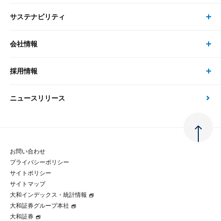
ピックアップ
システム
サステナビリティ
セミナー トップ
書籍
コンサルタント
経済分析
事例紹介
会社情報
サステナビリティの取り組み
現在受付中のセミナー・イベント
刊行物
金融資本市場分析
大和総研の強み
採用情報
会社情報 トップ
次世代社会への貢献
大和スペシャリストレポート（動画配信）
雑誌掲載・新聞寄稿
政策分析
ニュースリリース
先端テクノロジーに基づく新たな価値の創出
採用情報 トップ
会社概要・役員一覧
環境指針
法律・制度
大和総研の品質向上への取り組み
新卒採用
ご挨拶
人権方針
お問い合わせ
金融経済教育等
プライバシーポリシー
経験者採用
大和総研の歩み
マルチステークホルダー方針
サイトポリシー
サイトマップ
テクノロジーレポート
大和インデックス・統計情報
グループ会社
パートナーシップ構築宣言
大和証券グループ本社
大和証券