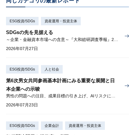
同じカテゴリの最新レポート
ESG投資/SDGs
資産運用・投資主体
SDGsの先を見据える
～企業・金融資本市場への含意～『大和総研調査季報』2026年夏季号（Vol.63）掲載
2026年07月27日
ESG投資/SDGs
人と社会
第6次男女共同参画基本計画にみる重要な展開と日
本企業への示唆
男性の問題への注目、成果目標の引き上げ、AIリスクに対する懸念
2026年07月23日
ESG投資/SDGs
企業会計
資産運用・投資主体