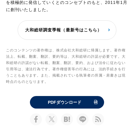
を積極的に発信していくとのコンセプトのもと、2011年1月
に創刊いたしました。
大和総研調査季報（最新号はこちら）
このコンテンツの著作権は、株式会社大和総研に帰属します。著作権
法上、転載、翻案、翻訳、要約等は、大和総研の許諾が必要です。大
和総研の許諾がない転載、翻案、翻訳、要約、および法令に従わない
引用等は、違法行為です。著作権侵害等の行為には、法的手続きを行
うこともあります。また、掲載されている執筆者の所属・肩書きは現
時点のものとなります。
PDFダウンロード