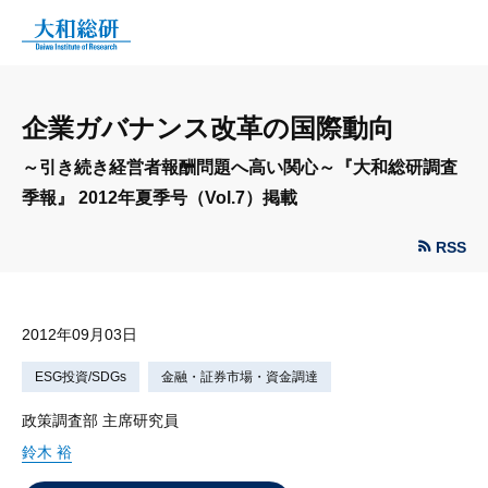
企業ガバナンス改革の国際動向
～引き続き経営者報酬問題へ高い関心～『大和総研調査
季報』 2012年夏季号（Vol.7）掲載
RSS
2012年09月03日
ESG投資/SDGs
金融・証券市場・資金調達
政策調査部 主席研究員
鈴木 裕