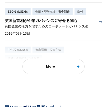
ESG投資/SDGs
金融・証券市場・資金調達
欧州
英国新首相が企業ガバナンスに寄せる関心
英国企業の活力を増すためのコーポレートガバナンス強化策
2016年07月13日
ESG投資/SDGs
資産運用・投資主体
証券・金融取引の法制度
More
企業と投資家の対話：何をどう話すか？
日本のフォローアップ会議の動向と米英における対話状況
2015年12月15日