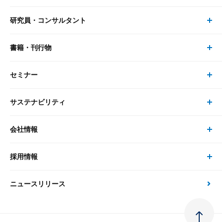
研究員・コンサルタント
レポート・コラム トップ
リサーチ
書籍・刊行物
研究員・コンサルタント トップ
最新のレポート・コラム
コンサルティング
セミナー
書籍・刊行物 トップ
研究員
ピックアップ
システム
サステナビリティ
セミナー トップ
書籍
コンサルタント
経済分析
事例紹介
会社情報
サステナビリティの取り組み
現在受付中のセミナー・イベント
刊行物
金融資本市場分析
大和総研の強み
採用情報
会社情報 トップ
次世代社会への貢献
大和スペシャリストレポート（動画配信）
雑誌掲載・新聞寄稿
政策分析
ニュースリリース
先端テクノロジーに基づく新たな価値の創出
採用情報 トップ
会社概要・役員一覧
環境指針
法律・制度
大和総研の品質向上への取り組み
新卒採用
ご挨拶