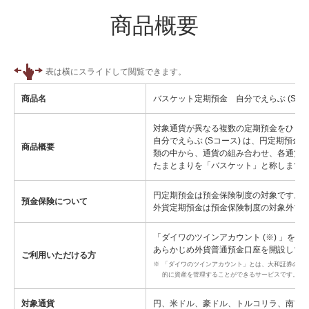
商品概要
商品名
バスケット定期預金 自分でえらぶ (Sコー
対象通貨が異なる複数の定期預金をひと
自分でえらぶ (Sコース) は、円定期
商品概要
類の中から、通貨の組み合わせ、各通貨
たまとまりを「バスケット」と称します
円定期預金は預金保険制度の対象です。
預金保険について
外貨定期預金は預金保険制度の対象外で
「ダイワのツインアカウント (※) 」を
あらかじめ外貨普通預金口座を開設して
ご利用いただける方
※
「ダイワのツインアカウント」とは、大和証券の総
的に資産を管理することができるサービスです。
対象通貨
円、米ドル、豪ドル、トルコリラ、南ア