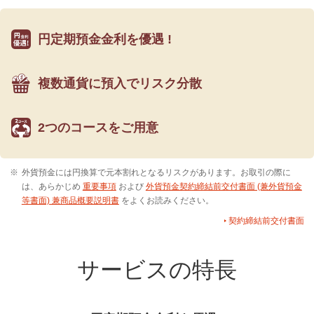
円定期預金金利を
優遇 !
複数通貨に預入で
リスク分散
2つのコースをご用意
※
外貨預金には円換算で元本割れとなるリスクがあります。お取引の際に
は、あらかじめ
重要事項
および
外貨預金契約締結前交付書面 (兼外貨預金
等書面) 兼商品概要説明書
をよくお読みください。
契約締結前交付書面
サービスの特長