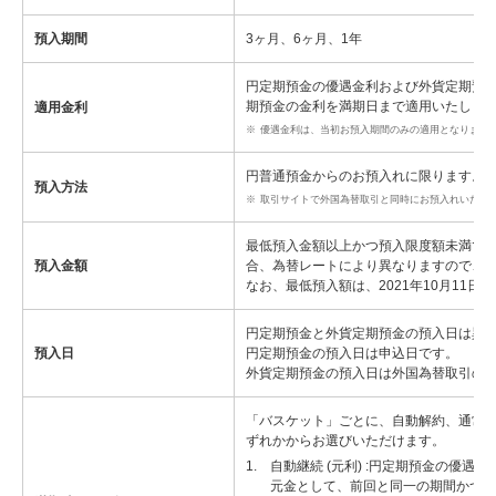
預入期間
3ヶ月、6ヶ月、1年
円定期預金の優遇金利および外貨定期預
期預金の金利を満期日まで適用いたします 
適用金利
※
優遇金利は、当初お預入期間のみの適用となります
円普通預金からのお預入れに限ります。
預入方法
※
取引サイトで外国為替取引と同時にお預入れいただ
最低預入金額以上かつ預入限度額未満で
預入金額
合、為替レートにより異なりますので、
なお、最低預入額は、2021年10月11
円定期預金と外貨定期預金の預入日は異
預入日
円定期預金の預入日は申込日です。
外貨定期預金の預入日は外国為替取引の受
「バスケット」ごとに、自動解約、通常金
ずれかからお選びいただけます。
1.
自動継続 (元利) :円定期預金の優
元金として、前回と同一の期間かつご本