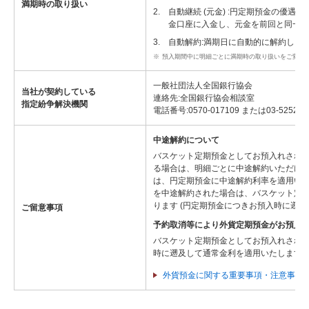
満期時の取り扱い
2.
自動継続 (元金) :円定期預金の優
金口座に入金し、元金を前回と同一の期
3.
自動解約:満期日に自動的に解約し、元
※
預入期間中に明細ごとに満期時の取り扱いをご変更
一般社団法人全国銀行協会
当社が契約している
連絡先:全国銀行協会相談室
指定紛争解決機関
電話番号:0570-017109 または03-5252-3
中途解約について
バスケット定期預金としてお預入れされ
る場合は、明細ごとに中途解約いただけ
は、円定期預金に中途解約利率を適用いた
を中途解約された場合は、バスケット定
ります (円定期預金につきお預入時に遡及
ご留意事項
予約取消等により外貨定期預金がお預入
バスケット定期預金としてお預入れされた
時に遡及して通常金利を適用いたします) 
外貨預金に関する重要事項・注意事項