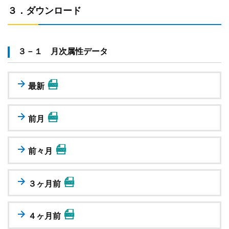
３．ダウンロード
３－１ 月次属性データ
最新
前月
前々月
３ヶ月前
４ヶ月前