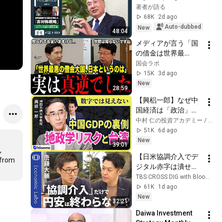
the Strait of 
著者が語る
Hormuz: The Many 
68K
2d ago
Reasons Why Iran 
Auto-dubbed
New
48:04
Cannot Be Attacked 
メディアが言う「国
...
の借金は世界最
悪」、ほぼ全部嘘で
国会ラボ
した…日本の借金が
15K
3d ago
巨大に見える「謎の
New
28:59
ルール」、財務省自
【興梠一郎】なぜ中
身が「見かけ上の制
国経済は「政治」で
度」と認めていまし
読むのか?内需低迷、
中村 仁の投資アカデミー / ブルーモ証券
た…歳出26%のはず
不動産問題、資本流
51K
6d ago
の国債費は実は6%…
出と台湾海峡リスク
New
39:01
 
【日米協調介入でデ
from 
ジタル赤字は潰せな
い】今やるべき金
TBS CROSS DIG with Bloomberg
融・財政の引き締め
61K
1d ago
／アメリカも恐れる
New
32:21
日本円のアジア波及
Daiwa Investment 
／エコノミスト唐鎌