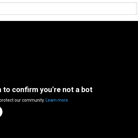
n to confirm you’re not a bot
 protect our community.
Learn more