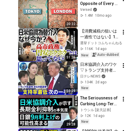
Opposite of Every 
Major City
Versed
1.4M
10mo ago
20:22
【消費減税の狙いは
一過性ではない】15
年ぶり日米協調介入
選挙ドットコムちゃんねる
で裏取引も！？／日
116K
1d ago
本のメディアだけ見
Auto-dubbed
New
51:26
るとかかるバイアス
日米協調介入のワケ
／演出された“円買い
▽トランプ支持者に
メモ”の意図【永濱利
変化は▽トランプ
日テレNEWS
廣×今野忍】｜選挙ド
氏“選挙ルール変
134K
2d ago
ットコムちゃんねる
更”求める【深層
New
50:29
NEWS】8月3日(月)
The Seriousness of 
Curbing Long-Term 
Interest Rates 
トウシル [楽天証券]
Indicated by US-
12K
1d ago
Japan Coordinated 
New
29:28
Interventio...