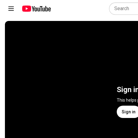
Sign i
This helps
Sign in