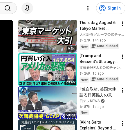
Sign in
Thursday, August 6: 
Tokyo Market 
Closing Report
大和証券グループ公式チャンネル
27K
14h ago
Auto-dubbed
New
9:54
[Trump and 
Bessent's Strategy] 
Coordinated 
文藝春秋PLUS 公式チャンネル
Intervention Leading 
26K
1d ago
to a Stronger Yen | 
Auto-dubbed
New
29:46
Can the Weak ...
｢独自取材｣英国大使
語る日英協力の意義
▽次期戦闘機｢GCAP｣
日テレNEWS
開発協力の重要性
87K
1d ago
【深層NEWS】8月4
New
50:28
日(火)
[Akira Saito 
Explains] Beyond 