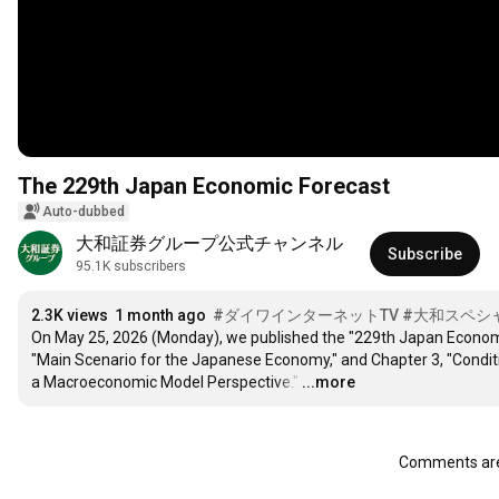
The 229th Japan Economic Forecast
Auto-dubbed
大和証券グループ公式チャンネル
Subscribe
95.1K subscribers
2.3K views
1 month ago
#ダイワインターネットTV
#大和スペシ
On May 25, 2026 (Monday), we published the "229th Japan Economic F
"Main Scenario for the Japanese Economy," and Chapter 3, "Condi
a Macroeconomic Model Perspective."
…
...more
Comments are 