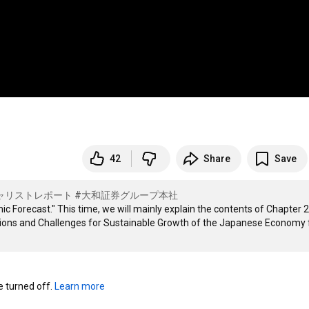
42
Share
Save
ャリストレポート
#大和証券グループ本社
orecast." This time, we will mainly explain the contents of Chapter 2,
tions and Challenges for Sustainable Growth of the Japanese Economy 
turned off. 
Learn more