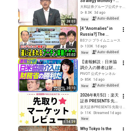
Strategy Monthly - 
大輔【エコラボ】
August Issue
大和証券グループ公式チャンネル
8.3K
3d ago
Auto-dubbed
New
38:03
[4 “Anomalies” in 
Russia?] The 
Current State of the 
BSフジ プライムニュース
Cornered Putin 
133K
1d ago
Regime: Taisuke 
Auto-dubbed
New
35:02
Abiru × Tetsuo...
【速報解説：日米協
調介入の勝者は財務
省だ】ベッセント財
PIVOT 公式チャンネル
務長官の思惑／財務
85K
1d ago
省の調整力／官邸と
Auto-dubbed
New
30:10
財務省のパワーバラ
2026年8月5日：楽天
ンス／円安は止まる
証券 PRESENTS 先取
のか？／日銀は金利
りマーケットレビュ
楽天証券PRESENTS 先取りマーケットレビュー
を上げるのか？／高
ー
11K
Streamed 1d ago
市政権の行方
New
1:14:59
Why Tokyo Is the 