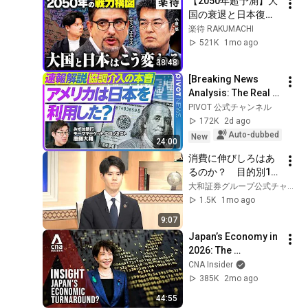
【2050年超予測】大
国の衰退と日本復活
シナリオ／米中露の
楽待 RAKUMACHI
未来と海洋国家日本
521K
1mo ago
の生存戦略《小泉悠×
38:48
エミンユルマズ》
[Breaking News 
Analysis: The Real 
Reason the US 
PIVOT 公式チャンネル
Moved to Stop the 
172K
2d ago
Yen's Decline] The 
Auto-dubbed
New
24:00
"De-Dollariz...
消費に伸びしろはあ
るのか？　目的別13
項目から見た個人消
大和証券グループ公式チャンネル
費の実態
1.5K
1mo ago
9:07
Japan’s Economy in 
2026: The 
Comeback Nobody 
CNA Insider
Expected? | Insight
385K
2mo ago
44:55