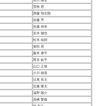
荒牧 慧
西藤 翔太朗
佐藤 亨
佐藤 靖幸
安木 徹也
松本 祐樹
柴田 晃
森井 康平
尾谷 紘平
山口 正徳
小川 雄喜
辻尾 良太
近藤 隆太
滋野 陽介
高橋 繁義
坂 和久