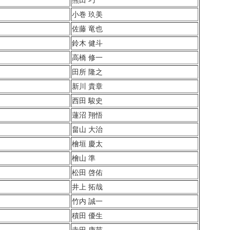
小巻 玖美
佐藤 竜也
鈴木 健斗
高橋 修一
田所 隆之
新川 貴章
西田 駿史
蓮沼 翔悟
畠山 大治
檜垣 慶太
檜山 準
松田 啓佑
井上 拓哉
竹内 誠一
積田 優生
寺田 康苗