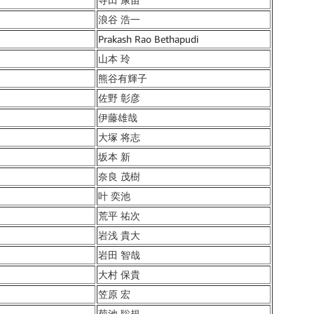
浪谷 浩一
Prakash Rao Bethapudi
山本 玲
熊谷有輝子
佐野 彰彦
伊藤雄哉
大塚 将志
坂本 新
奈良 茂樹
叶 奕池
荒平 祐次
岩浅 貴大
岩田 智哉
大村 保貴
笠原 宏
菊池 聡規