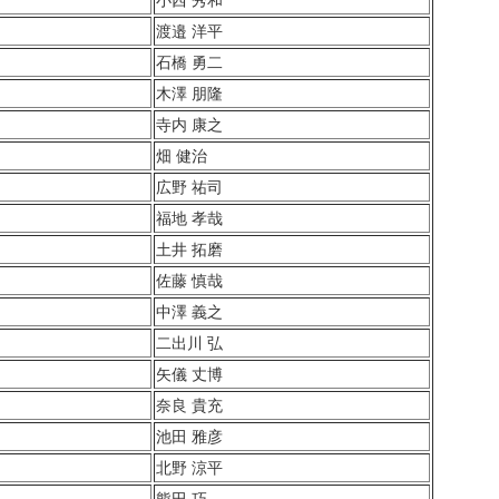
渡邉 洋平
石橋 勇二
木澤 朋隆
寺内 康之
畑 健治
広野 祐司
福地 孝哉
土井 拓磨
佐藤 慎哉
中澤 義之
二出川 弘
矢儀 丈博
奈良 貴充
池田 雅彦
北野 涼平
熊田 巧