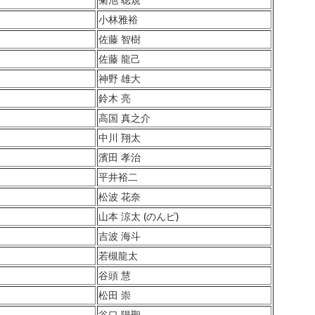
小林雅裕
佐藤 智樹
佐藤 龍己
神野 雄大
鈴木 亮
高国 真之介
中川 翔太
濱田 孝治
平井裕二
松波 花奈
山本 涼太 (のんピ)
吉波 海斗
若槻龍太
谷頭 慧
松田 崇
谷口 陽聖