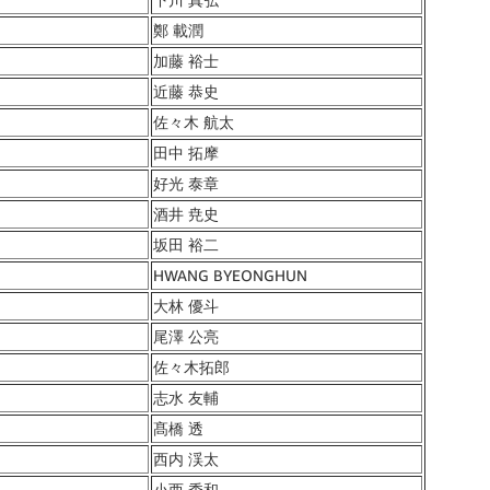
鄭 載潤
加藤 裕士
近藤 恭史
佐々木 航太
田中 拓摩
好光 泰章
酒井 尭史
坂田 裕二
HWANG BYEONGHUN
大林 優斗
尾澤 公亮
佐々木拓郎
志水 友輔
髙橋 透
西内 渓太
小西 秀和